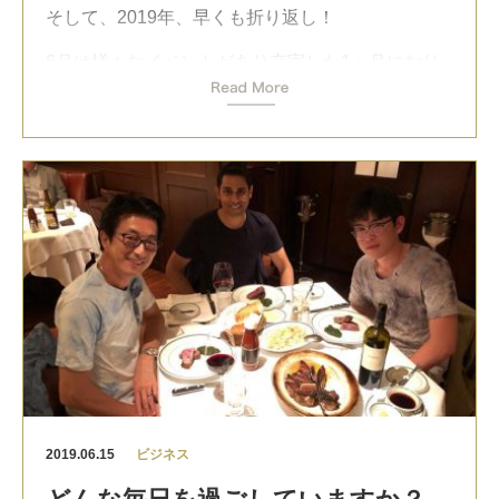
そして、2019年、早くも折り返し！
毎年3月20日に国連が発表する世界幸福度ランキン
6月は様々なイベントがあり充実した1ヶ月になり
グでは日本は毎年ランクを落としており、
今年
ました。
2019年の発表では58位
。
G8の中ではワースト2位という評価でした。
88プロジェクトの大阪でイベント。大阪メンバー
のパワーに感動しました。
このランキングをうのみにするのはどうかと思い
それから投資アカデミーの撮影、英語アカデミー
ますが、未成年の自殺者数増加やブラック企業問
スピークアウトのセミナー、
題など、裏付けるようなニュースに事欠かないの
新刊のプロモーション、ビジネススクールの立ち
も事実です。
上げ収録、モリンガのショップチャネル番組、投
この側面においても
英語は一つの大きな突破口に
資先の戦略ミーティング、大切な友人達とゴルフ
なり得る
と私は信じています。
などなどで感動と楽しい1ヶ月でした！
日本語しかできない。英語はできない。
皆さんに支えられて何よりです。
という状態はどうしても人の思考が狭くなりがち
今年はチャレンジし続けます。
です。
来月も新会社を設立します。期待してください。
2019.06.15
ビジネス
投資してる会社すべて、日本を世界に自慢と貢献
何か辛い局面にあったとしても幅広い選択肢があ
できる会社にします！
れば乗り切れますが、ここから逃げられないとい