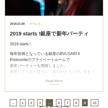
そんな祝日ですが私は出版社のインタビューや打
だから私のコミュニティで学ぶ全ての仲間たちに
ち合わせをしていました。
伝えたい。
辛いのは脳が進化するまでのわずかな時間！
今年も何冊か出版の予定があります。スケジュー
ルが決まったらまたお知らせしたいと思いますの
2019.01.06
イベント
最初の関門を通り抜ければ後は極楽です。
でぜひまた応援してほしいです。
2019 starts !銀座で新年パーティ
立ち止まらず一緒に走り抜きましょう！
出版といえば、昨年一緒にセミナーを開催開催し
Trying can be fun if you have a goal !
2019 starts !
たジム・ロジャーズさんの本『お金の流れで読む
日本と世界の未来 世界的投資家は予見する』が
https://english-coach.jp/blog/
毎年恒例となっている銀座のBVLGARI Il
出版されましたね。
Ristoranteのプライベートルームで
私も買って読んでいます！
新年パーティーを開催しました。
ロジャーズさんとは友人で一緒にビジネスもさせ
参加してくれた皆さん、ありがとうございます！
てもらっていますが、お会いする度にとても勉強
をさせてもらっています。
私は運気にはとても強いこだわりがあります。
銀座は私にとって日本のパワースポット。
50年以上、マーケットで活躍する方ですから、そ
だから、毎年、最初のイベントはこの銀座と決め
の経験や知恵は本当に貴重なものです。
ています。
日本を愛するロジャーズさんですが、これからの
←
1
2
3
…
6
7
8
9
10
この銀座で1年の初めをスタートすれば全員大吉で