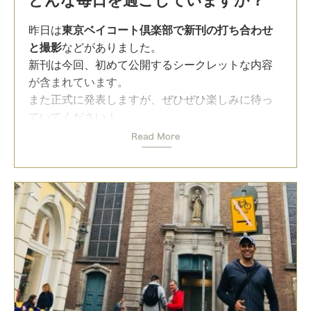
どんな毎日を過ごしていますか？
う状態では希望の持ちようがないのは当然です。
昨日はひさしぶりに家族とゆっくりランチの時間
昨日は
東京ベイコート倶楽部で新刊の打ち合わせ
をとりました。
でも本当は世界はまだまだ広いし、
誰にとっても
と撮影
などがありました。
人生の可能性は無限大
です。
昼以降は楽しい戦略ミーティングが4件！
新刊は今回、初めて公開するシークレットな内容
が含まれています。
少しの休みがあれば気軽にハワイへ飛んで美しい
今日は本田健さんと私の新刊のクロスプロモーシ
また正式に発表しますが、ぜひぜひ楽しみに待っ
海や空を眺め、リラックスしたり買い物を楽しん
ョンのインタビュー収録でした！
ていてください！
だりもできる時代です。
そして、自分へのご褒美も兼ねて夜からハワイに
夜は六本木のウフルギャングステーキで
アチーブ
その気になれば移住することもできる。
行って来ます！
メントの青木さん、そして青木さんの息子さんと
私の知り合いでもたくさんハワイに住む日本人が
ディナー
してきました。
「サチンさんはいつも忙しそうですね！」と言わ
います。
れますが、
自分たちの成長につながる楽しい時間。クオリテ
そういった方向に思考の幅を広げてくれるのが英
私は「忙しい」とは思っていません
。
ィタイムは大切です。
語力
なのです。
やりたいことと必要なことにフォーカスしてスケ
青木さんはもちろん、息子さんもまだ若いのにレ
ジュールをしています。
英語力アップの助けとなることで日本のビジネ
ベルの高い意見を持っていて、刺激を受けます。
日々、効率化を考えて、自分のためになることに
ス、プライベート両面の発展に貢献したい。
フォーカスしています。
日本の若者たちが、このように大きな志を持ち、
私はその大きなビジョンを持って英会話スクール
世界を目指していけば、日本は再び世界一の国に