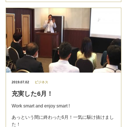
に控え、
日本における英語への問題意識はかつて
ないほど高まっています
。
これは日本にとって非常に良いことです。
英語力は一つ、日本がビジネスにおいて国際競争
力を持つ上でもボトルネックとなっている課題
だ
と私は常々、様々な経営者の方達と仕事をする中
で感じてきました。
経営者が自分に英語力がない場合、ビジネス展開
の発想が国内にとどまってしまいがちです。
英語力の不足が世界展開に対する心理的なハード
2019.07.02
ビジネス
ルを実際以上に高くしてしまう
のです。
充実した6月！
これでは第二のソニーやトヨタのようなグローバ
Work smart and enjoy smart !
ル企業は日本に生まれません。
あっという間に終わった6月！一気に駆け抜けまし
また、英語力があるか無いかは個人のライフスタ
た！
イルにも大きな影響を与えます。