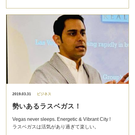
日本のことわざで百聞は一見にしかずということ
ができるでしょうか？」
わざがありますが、
自分の目で見るということは
と心配する声も届く。
とても大切
ですね。
そういう方には私は決まって「大丈夫！学びに年
インターネットが当たり前になり、家のソファー
齢は関係ありません」と言い続けていますが、そ
に寝転んでいても世界中の情報を集めることはで
れを裏付ける記事がプレジデントにあったのでシ
きますが、
ェアしたいと思います。
現地で実際に自分の目で見て、触り、人々と交流
することで初めてわかることもあります
。
ある研究チームが日本人137人を対象に行った実験
によれば、
英語力が高い人は脳の「右下前頭回」
ここ数年、アジア、アメリカ、オセアニア、そし
と呼ばれる部位が共通して発達していた
とのこ
て今回はヨーロッパに来ましたが、毎回大きな発
と。
見や驚き、感動と出会います。
2019.03.31
ビジネス
英語ができない人に4か月間、毎日1時間ずつ英語
チャレンジすること、世界を旅することで自分を
勢いあるラスベガス！
の勉強をしてもらったところ、英語力が30%アッ
成長させることができます
。
プしやはり右下前頭回が発達し6%程度大きくなっ
Vegas never sleeps. Energetic & Vibrant City !
Life is an adventure ! Keep enjoying !
ていたそう。
ラスベガスは活気があり過ぎて楽しい。