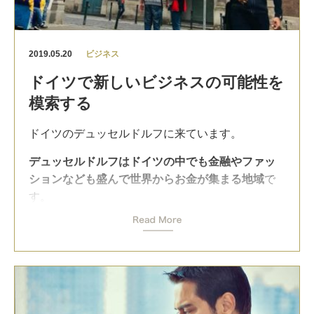
自分自身にとっても世の中にとっても、
を運営しています。
なる
と思います。
増やすべきもの
人口減少、超高齢化社会など、日本の前途は必ず
大事にしている教育はとにかく
スピークアウト(発
減らすべきもの
しも明るくないのですが、
2019.05.20
ビジネス
話)すること、実際に行動起こしてみること
。
があります。
若い力は確実に育っています。
ドイツで新しいビジネスの可能性を
従来のようなペーパーテスト対策中心の勉強やCD
ビジネスでは、
「最近の若者は〜」という思い込みは捨てて、
若
模索する
を聞くだけと言うような勉強法では、国際コミニ
無駄な経費を減らして、
い世代の柔軟な発想、考え、情熱を応援したい
で
ケーションの場で求められるタフネスは身に付き
利益を増やします
。
す。
ドイツのデュッセルドルフに来ています。
ません。
スポーツでもできるだけ効果の高い
4月からいろいろなプロジェクトの打ち合わせや収
デュッセルドルフはドイツの中でも金融やファッ
間違っても大丈夫。失敗は大歓迎！
練習を増やすことで勝てるようになります。
録、海外出張、セミナー、講演会、日本全国を回
ションなども盛んで世界からお金が集まる地域
で
った説明会などノンストップで駆け抜けてきまし
その気構えを大事にした教育で、日本の英語を変
ダイエットでは、
す。
た。
えるために引き続き頑張って行きたいと思いま
体にプラスにならないカロリーが高いものを減ら
日本からも投資資金が集まったり日本人も多い地
す。
して、
域です。
さすがに疲れているのですが、心地よい疲れで
運動を増やす。
ドイツの方も優しい人が多くとても楽しい町です
す。
よかったら英語のブログも見てください。
ね！
お金では、
毎日が日曜日であり、毎日が楽しい仕事。忙しい
記事:
とても楽しい時間を過ごしています。
無駄な浪費を減らして資産が増える投資を増や
から楽しい！
良いコミュニケーションを生む「褒める」の魔法
す。
こうしてヨーロッパの魅力や新しい国に行って、