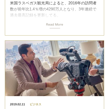
そしてこの実験を行った脳科学者は
「このような
米国ラスベガス観光局によると、2016年の訪問者
脳の進化は才能や年齢に関わらず起きる」
と断言
数が前年比1.4％増の4290万人となり、3年連続で
する。
過去最高記録を更新してる。
観光客に加え、2016年はコンベンションでの訪問
新しいスキルの獲得、禁煙、ダイエット、その中
者数が630万人以上。
で成果を挙げられるかどうかを決めるのは結局
“persistence（＝粘り強さ）”！
ラスベガスは宿泊機能で約15万室、展示スペース
は約1100万平方フィート（約102万平方メート
脳にはこの”persistence”を司る部位もあり、努力が
ル）を有し、年間の観光収入は南ネバダとラスベ
続けられる人は単にこの部位が発達している人だ
ガス・バレーでをあわせ、約520億米ドルを創出し
そう。
ている。
多くの人は例えばイチロー選手を見て
ラスベガス観光局では、今後も世界的な観光とコ
「彼はどうやってあんなに辛い努力を続けられる
ンベンションのデスティネーションとして積極的
んだろう？」
なマーケティングを展開し、2019年の記録更新に
「彼はきっと元々特別な人に違いない」
も意欲を示している。
と思います。
日本も頑張って欲しい！
でもイチロー選手にとっても努力は辛い。
2019.02.11
ビジネス