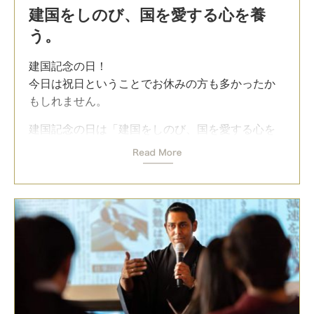
「僕だって勉強や野球の練習は嫌いですよ。誰だ
建国をしのび、国を愛する心を養
ってそうじゃないですか。つらいし、大抵はつま
う。
らないことの繰り返し」
これはイチロー選手の言葉。
建国記念の日！
今日は祝日ということでお休みの方も多かったか
それなのに続けられるのは、
脳が「努力ができる
もしれません。
脳」に進化しているから
。
建国記念の日は「建国をしのび、国を愛する心を
「努力できる脳」に変われば努力は単に辛いもの
養う。」ための一日ということで、私も日本とい
から「自然とできること」に変わる！
う国に今日、感謝をしたいと思います。
だんだん重いものが上がるようになる筋トレと同
日本生まれの皆さんは日本の素晴らしさを当たり
じ！
前のことと感じると思いますが、世界から見ると
ほんの少しの努力を続ければ脳から努力に最適化
日本は今なお豊かで素晴らしく美しい国です。
する。
私も日本と出会えたおかげで今がありますから、
そしてその変化は何十年も掛かるものではなく、
日本という国、日本の皆さんには感謝したいと思
思ったよりもスピーディに起こる。
っています。
たった数か月！