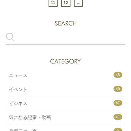
日本に対して少し厳しい未来を予測しています。
11
12
→
す！
私はそんな未来が訪れないように日本のために投
資やビジネスなどで貢献できればと思っていま
2019年は世界的に見ても沢山のイベントがありま
す！
す。
投資やビジネスをする人はもちろんのこと、
幼少期は日本の昭和という時代を生き、そして大
そんでない人でも世界に目を向けて広い視野を持
人になり平成という時代に日本へ移り住んできま
つことが大切だと思います。
したが、次の時代の日本をさらに良くするために
も日々頑張っていきたいと思います！
日本でも平成が終わり新しい元号に変わります。
そして10がつは増税。
2020年には東京オリンピックなど大きなイベント
ニュース
45
が目白押しです。
イベント
40
変化があるということはチャンスがあります。
世の中の変化に注目してチャンスを掴んでいきま
ビジネス
67
しょう！
Let’s enjoy 2019!
気になる記事・動画
41
2