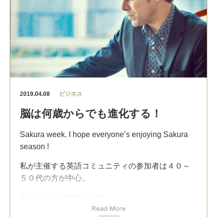
やりたいことを好きな時に、素晴らしい仲間たち
ビジネスの可能性を探し出すことが大好きです。
自分を成長させるには、
とチャレンジできることは幸せですね。
無駄なダラダラスマホやダラダラテレビを減らし
初めて日本に来た時、良くも悪くもたくさんのカ
皆さんはどんな毎日を過ごしていますか？
て、
ルチャーショックを受けました。
読書時間、リサーチの時間を増やす
。
インドの当たり前が日本では通じない。日本の当
すべて共通することです。
たり前が理解できない。
たくさん経験しました。ただ、そのおかげで多く
忙しい！ではなく
大切なこと（自分のやりたこ
2019.04.08
ビジネス
を学びました。
と、必要なこと）に時間を使うこと
ですね！
脳は何歳からでも進化する！
国ごとの強みや問題点はたくさんあり、
強みを生
2019年の後半も楽しみたいと思います。
かして一緒に組むんでさらに伸ばすのか、問題点
Sakura week. I hope everyone’s enjoying Sakura
Time to enjoy and relax in Hawaii !
を解決するようなビジネスを展開するのか
、考え
season !
方は無限です。
私が主催する英語コミュニティの参加者は４０～
今回は投資という観点で視察をしていますが、ビ
５０代の方が中心。
ジネスに関するたくさんのヒントを得ました。
新しい情報や新しい人脈もでき刺激を受けていま
中には７０代の方もいて
す。
「最近は物覚えも悪くなった。こんな私でも英語